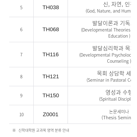
신, 자연, 인간
5
TH038
(
God, Nature, and Human
발달이론과 기독교
6
TH068
(
Developmental Theories and
Education
)
발달심리학과 목회
7
TH116
(
Developmental Psycholody a
Counseling
)
목회 상담학 세미
8
TH121
(
Seminar in Pastoral Coun
영성과 수행
9
TH150
(
Spiritual Discipline
논문세미나
10
Z0001
(Thesis Seminar)
신학대학원 교과목 영역 분류 안내