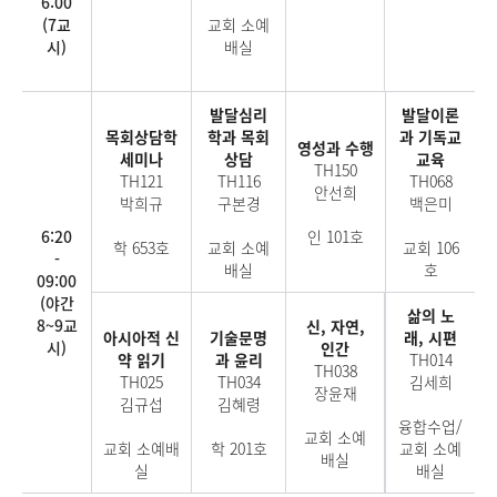
6:00
(7교
교회 소예
시)
배실
발달심리
발달이론
목회상담학
학과 목회
과 기독교
영성과 수행
세미나
상담
교육
TH150
TH121
TH116
TH068
안선희
박희규
구본경
백은미
6:20
인 101호
학 653호
교회 소예
교회 106
-
배실
호
09:00
(야간
삶의 노
8~9교
신, 자연,
아시아적 신
기술문명
래, 시편
시)
인간
약 읽기
과 윤리
TH014
TH038
TH025
TH034
김세희
장윤재
김규섭
김혜령
융합수업/
교회 소예
교회 소예배
학 201호
교회 소예
배실
실
배실