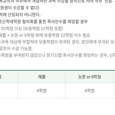
기독교학과 학부에서 개설하는 과목 수강을 원칙으로 하며 학부 ‘전공’
원생이 수강할 수 없다)
성적에 산입되지 아니한다.
학신학대학원 협의회를 통한 목사안수를 희망할 경우
 55학점 이상 (보충학점 12학점 포함)
채플 + 논문 or 6학점 외에 보충학점 12학점 이수 필요
보충과목 대상에 부합하여 보충학점이 부과된 경우, 본인에게 부과된 
맞추어 수강 가능함.
보충학점을 부여받지 않았으나 한기신협 목사안수를 희망하는 경우, 
점
채플
논문 or 6학점
점
4학점
6학점