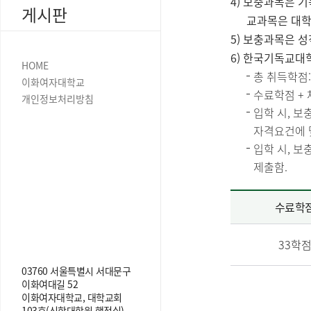
4) 보충과목은 
게시판
교과목은 대학
5) 보충과목은 
6) 한국기독교대
HOME
총 취득학점:
이화여자대학교
수료학점 + 
개인정보처리방침
입학 시, 
자격요건에 
입학 시, 
제출함.
수료학
33학
03760 서울특별시 서대문구
이화여대길 52
이화여자대학교, 대학교회
103호(신학대학원 행정실)