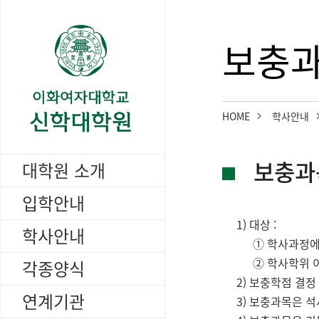
보충
HOME
학사안내
보충과목
대학원 소개
입학안내
1) 대상 :
학사안내
① 학사과정에
② 학사학위 
각종양식
2) 보충학점 결정
연계기관
3) 보충과목은 